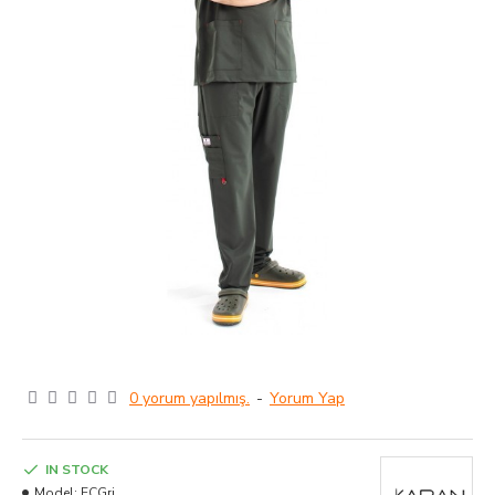
0 yorum yapılmış.
-
Yorum Yap
IN STOCK
Model:
ECGri