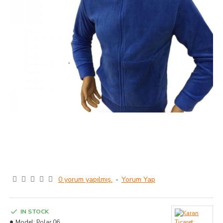
0 yorum yapılmış.
-
Yorum Yap
IN STOCK
Model:
Polar 06