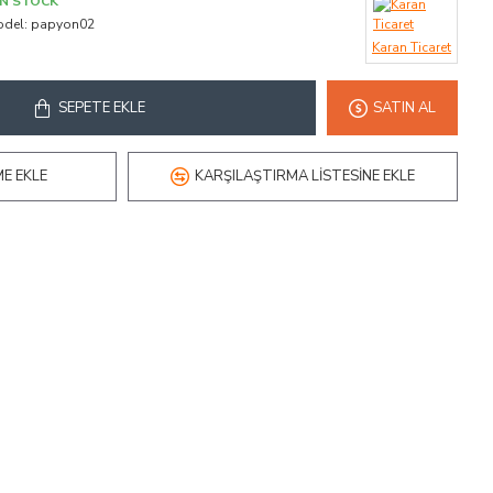
IN STOCK
del:
papyon02
Karan Ticaret
SEPETE EKLE
SATIN AL
ME EKLE
KARŞILAŞTIRMA LISTESINE EKLE
Aşçı Ceketi 03
Aşçı Ceketi 04
650,00 ₺
650,00 ₺