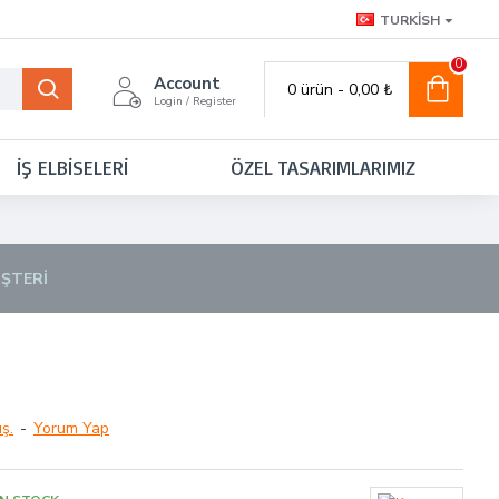
TURKISH
0
Account
0 ürün - 0,00 ₺
Login / Register
İŞ ELBISELERI
ÖZEL TASARIMLARIMIZ
ŞTERI
ş.
-
Yorum Yap